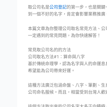
取公司名是
公司登記
的第一步，也是關鍵
到一個不好的名字，肯定會影響業務推廣
本篇文章為你整理公司取名常見方法、公
一定遇到的常見問題，為你快速解答！
常見取公司名的的方法
公司取名方法#1：算命與八字
基於傳統命理學，認為名字與人的命運息
希望能為公司帶來好運。
這種方法廣泛包涵命盤、八字、筆劃、生
公司命名服候。而且，相當受到台灣人歡
這個方法取出來的公司名字大多正向積極