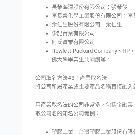
長榮海運股份有限公司：張榮發
李長榮化學工業股份有限公司：李
余仁生股份有限公司：余仁生
李記實業有限公司
何氏實業有限公司
Hewlett-Packard Company、H
佛大學畢業生共同創辦。
公司取名方法#3：產業取名法
將公司所屬產業或主要產品名稱直接融入
用產業取名法的公司非常多，包括金融業
取公司名的知名公司範例：
塑膠工業：台灣塑膠工業股份有限