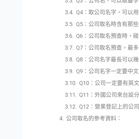
Q3：公司名，可以取疊
Q4：取公司名字，可以
Q5：公司取名時含有那
Q6：公司取名預查時，
Q7：公司取名預查，最
Q8：公司名字最長可以
Q9：公司名字一定要中
Q10：公司一定要有英
Q11：外國公司來台設
Q12：營業登記上的公
公司取名的參考資料：