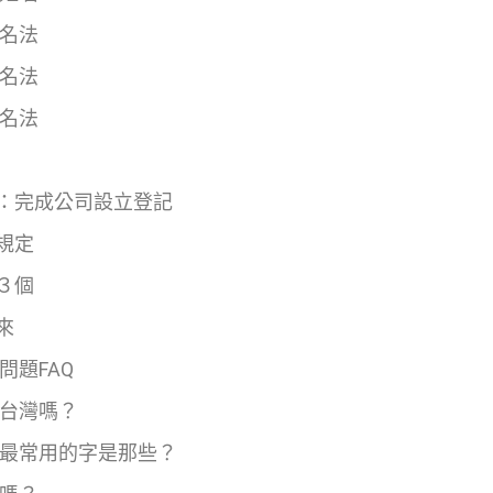
取名法
取名法
取名法
：完成公司設立登記
規定
３個
來
題FAQ
用台灣嗎？
，最常用的字是那些？