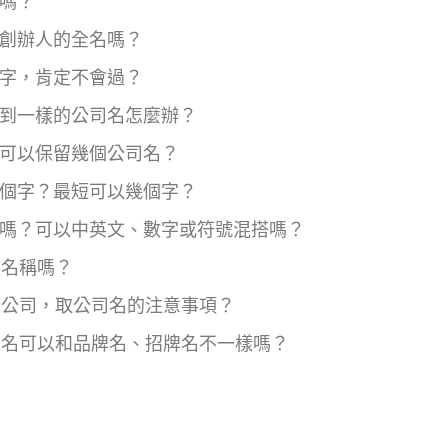
字嗎？
用創辦人的全名嗎？
些字，肯定不會過？
碰到一樣的公司名怎麼辦？
多可以保留幾個公司名？
幾個字？最短可以幾個字？
文嗎？可以中英文、數字或符號混搭嗎？
文名稱嗎？
分公司，取公司名的注意事項？
司名可以和品牌名、招牌名不一樣嗎？