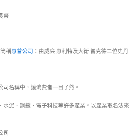
長榮
P，簡稱
惠普公司
：由威廉·惠利特及大衛·普克德二位史丹
公司名稱中，讓消費者一目了然。
、水泥、鋼鐵、電子科技等許多產業。以產業取名法來
公司