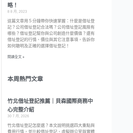
略！
8 8 月, 2023
這篇文章用５分鐘帶你快速掌握：什麼是借址登
記？公司借址登記合法嗎？公司借址登記風險有
哪些？借址登記幫你與公司創造什麼價值？還有
借址登記的行情、價位與其它注意事項，告訴你
如何聰明及正確的選擇借址登記！
閱讀全文 »
本周熱門文章
竹北借址登記推薦｜貝森國際商務中
心完整介紹
30 7 月, 2026
竹北借址登記怎麼選？本文說明挑選四大重點與
費用行情，並比較借址登記、虛擬辦公室與實體