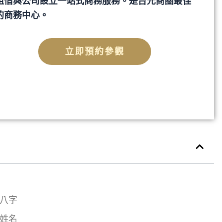
租借與公司設立一站式商務服務。是台元商圈最佳
的商務中心。
立即預約參觀
與八字
人姓名