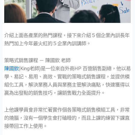
介紹上面各產業的熱門課程，接下來介紹５個企業內訓長年
熱門加上今年最火紅的５企業內訓講師。
策略式銷售課程 － 陳國欽 老師
陳國欽
(King老師)是一位來自外商HP 百億銷售副總，他以易
學、易記、易用、高效、實戰的策略式銷售課程，並提供模
組化工具，解決業務人員與業務主管解決痛點，快速獲得以
贏為出發點的銷售技巧，讓銷售戰力全面提升。
上他課學員會非常忙著實作個各策略式銷售模組工具，非常
的燒腦，沒有一個學生會打磕睡的，而且上課的練習下課直
接帶回工作上使用。