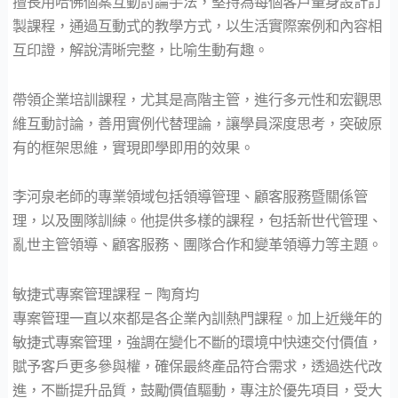
擅長用哈佛個案互動討論手法，堅持為每個客戶量身設計訂
製課程，通過互動式的教學方式，以生活實際案例和內容相
互印證，解說清晰完整，比喻生動有趣。
帶領企業培訓課程，尤其是高階主管，進行多元性和宏觀思
維互動討論，善用實例代替理論，讓學員深度思考，突破原
有的框架思維，實現即學即用的效果。
李河泉老師的專業領域包括領導管理、顧客服務暨關係管
理，以及團隊訓練。他提供多樣的課程，包括新世代管理、
亂世主管領導、顧客服務、團隊合作和變革領導力等主題。
敏捷式專案管理課程 – 陶育均
專案管理一直以來都是各企業內訓熱門課程。加上近幾年的
敏捷式專案管理，強調在變化不斷的環境中快速交付價值，
賦予客戶更多參與權，確保最終產品符合需求，透過迭代改
進，不斷提升品質，鼓勵價值驅動，專注於優先項目，受大