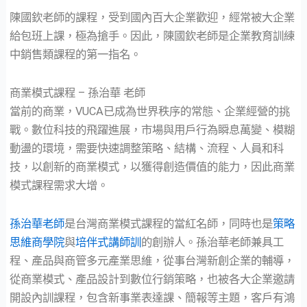
陳國欽老師的課程，受到國內百大企業歡迎，經常被大企業
給包班上課，極為搶手。因此，陳國欽老師是企業教育訓練
中銷售類課程的第一指名。
商業模式課程 – 孫治華 老師
當前的商業，VUCA已成為世界秩序的常態、企業經營的挑
戰。數位科技的飛躍進展，市場與用戶行為瞬息萬變、模糊
動盪的環境，需要快速調整策略、結構、流程、人員和科
技，以創新的商業模式，以獲得創造價值的能力，因此商業
模式課程需求大增。
孫治華老師
是台灣商業模式課程的當紅名師，同時也是
策略
思維商學院
與
培伴式講師訓
的創辦人。孫治華老師兼具工
程、產品與商管多元產業思維，從事台灣新創企業的輔導，
從商業模式、產品設計到數位行銷策略，也被各大企業邀請
開設內訓課程，包含新事業表達課、簡報等主題，客戶有鴻