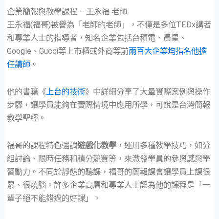
企業簡報與教學課程 – 王永福 老師
王永福(福哥)被譽為「老師的老師」，不僅是多位TEDx講者
和專業人士的指導者，知名企業包括台積電、晨星、
Google、Gucci等上市櫃或外商等前
兩百大企業均指名他擔
任講師
。
他的書籍《
上台的技術
》中詳細分享了大量實際案例與操作
步驟，讓學員能夠在實際情境中應用所學，可說是台灣簡報
教學聖經。
福哥的課程特色強調
遊戲化教學
，運用多種教學技巧，如分
組討論、限時任務和積分競賽等，來激發學員的參與感與學
習動力。不同於靜態的聽課，福哥的簡報課會讓學員上課很
累、很燒腦。許多企業高層和專業人士認為他的課程是「一
輩子絕不能錯過的好課」。