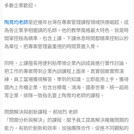
多數企業歡迎。
陶育均老師
是近幾年台灣在專案管理課程領域快速崛起，成
為各企業爭相邀請的名師。他的教學風格最大特色，就是時
間掌控極為精準，包含上課、下課休息時間都精準控制以秒
為單位，把專案管理最重視的時間貫徹入骨。
同時，上課擅長用便利貼帶領企業內訓成員進行實作討論，
把工作的專案帶到企業內訓課程上面來，真實個案實際演
練，員工當場獲得解答，學到的知識，立即能用上手。獲得
國內上市櫃企業，包含台積電、鴻海、國泰世畢、統一超商
等企業，排隊一致指名要上陶育均老師的課程。
問題解決與創新課程 – 郝旭烈 老師
「問題分析與解決」的課程，賦予員工提高解決複雜問題的
能力，有助於創新和效率、加強團隊合作，促進不同觀點的