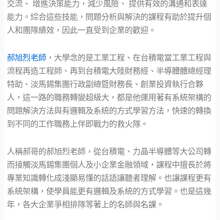
交流、 增進決策能力，減少風險、 提供有效的溝通和表達
能力。綜合這些技能，問題分析與解決的課程有助於提升個
人和團隊績效，因此一直受到企業的歡迎。
郝旭烈老師
，大學念的是工業工程、在台積電當工業工程與
流程再造工程師、再到台積電大陸財務經、半導體體總經理
特助、淡馬錫集團行政副總暨財務長、創業投資執行合夥
人，這一路的職務轉變超級大，都是他運用著有系統架構的
問題解決方法與有邏輯及系統的方式學習方法，快速的轉換
到不同的工作職務上伴即戰力的救火隊。
人稱郝哥的郝旭烈老師，從台積電、力晶半導體等大公司轉
而接觸淡馬錫集團個人及小企業金融領域，課程中擅長於將
專業知識轉化成淺顯易懂的話語讓聽者理解。也讓課程更有
系統架構，使學員能更有邏輯及系統的方式學習。也是這幾
年，各大企業爭相排隊等著上的名師與名課。